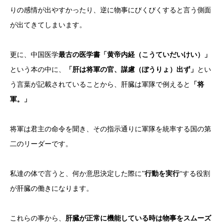
りの感情が出やすかったり、逆に物事にびくびくすると言う側面
が出てきてしまいます。
更に、中国医学
最古の医学書「黄帝内経（こうていだいけい）」
という本の中に、
「肝は将軍の官、謀慮（ぼうりょ）出ず」
とい
う言葉が記載されていることから、肝臓は軍隊で例えると
「将
軍。」
将軍は君主の命令を聞き、その指示通りに軍隊を統率する国の第
二のリーダーです。
私達の体で言うと、何か意思決定した際に”
行動を実行
“する役割
が肝臓の働きになります。
これらの事から、
肝臓が正常に機能している時は物事をスムーズ