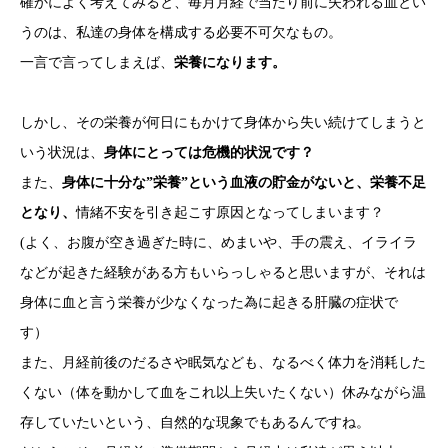
確かによく考えてみると、毎月月経で当たり前に失われる血とい
うのは、私達の身体を構成する必要不可欠なもの。
一言で言ってしまえば、
栄養になります。
しかし、その栄養が何日にもかけて身体から失い続けてしまうと
いう状況は、
身体にとっては危機的状況です？
また、
身体に十分な”栄養”という血液の貯金がないと、栄養不足
となり、
情緒不安を引き起こす原因となってしまいます？
(よく、お腹が空き過ぎた時に、めまいや、手の震え、イライラ
などが起きた経験がある方もいらっしゃると思いますが、それは
身体に血と言う栄養が少なくなった為に起きる肝臓の症状で
す）
また、月経前後のだるさや眠気なども、なるべく体力を消耗した
くない（体を動かして血をこれ以上失いたくない）休みながら温
存していたいという、自然的な現象でもあるんですね。