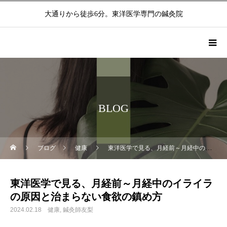
大通りから徒歩6分。東洋医学専門の鍼灸院
BLOG
ブログ
健康
東洋医学で見る、月経前～月経中のイライラの原因と治まらない食欲の鎮め方
東洋医学で見る、月経前～月経中のイライラ
の原因と治まらない食欲の鎮め方
2024.02.18
健康
鍼灸師友梨