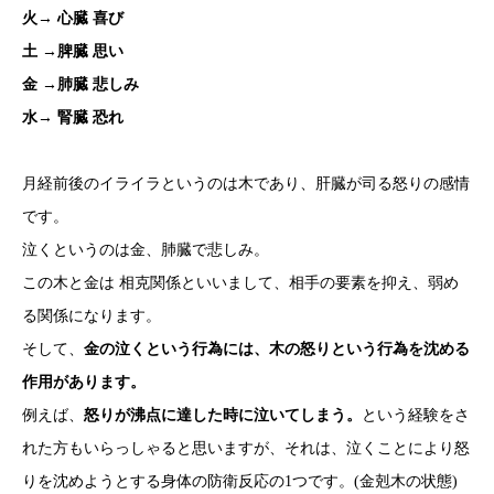
火→ 心臓 喜び
土 →脾臓 思い
金 →肺臓 悲しみ
水→ 腎臓 恐れ
月経前後のイライラというのは木であり、肝臓が司る怒りの感情
です。
泣くというのは金、肺臓で悲しみ。
この木と金は 相克関係といいまして、相手の要素を抑え、弱め
る関係になります。
そして、
金の泣くという行為には、木の怒りという行為を沈める
作用があります。
例えば、
怒りが沸点に達した時に泣いてしまう。
という経験をさ
れた方もいらっしゃると思いますが、それは、泣くことにより怒
りを沈めようとする身体の防衛反応の1つです。(金剋木の状態)