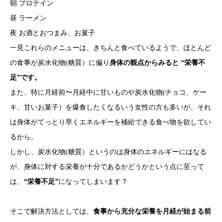
朝 プロテイン
昼 ラーメン
夜 お酒とおつまみ、お菓子
一見これらのメニューは、きちんと食べているようで、ほとんど
の食事が炭水化物(糖質）に偏り
身体の観点からみると “栄養不
足”です。
また、特に月経前〜月経中に甘いものや炭水化物(チョコ、ケー
キ、甘いお菓子）を爆食したくなるいう女性の方も多いが、それ
は身体がてっとり早くエネルギーを補給できる食べ物を欲してい
るから。
しかし、炭水化物(糖質）というのは身体のエネルギーにはなる
が、身体に対する栄養が十分であるかどうかという点に至って
は、
“栄養不足”
になってしまいます？
そこで解決方法としては、
食事から充分な栄養を月経が始まる前