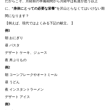
だからこそ、月経前の準備期間から月経中は私達が思う以上
に、
“身体にとっての必要な栄養”
を沢山とらなくてはいけない期
間になります？
【例えば、現代ではよくみる下記の献立。 】
例1
朝 おにぎり
昼 パスタ
デザート ケーキ、ジュース
夜 丼ぶりもの
例2
朝 コーンフレークやオートミール
昼 うどん
夜 インスタントラーメン
デザート アイス
例3