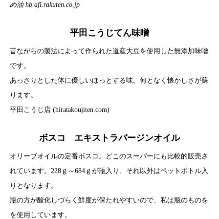
め油
hb.afl.rakuten.co.jp
平田こうじてん味噌
昔ながらの製法によって作られた道産大豆を使用した無添加味噌
です。
あっさりとした体に優しいほっとする味。何となく懐かしさが蘇
ります。
平田こうじ店 (hiratakoujiten.com)
ボスコ エキストラバージンオイル
オリーブオイルの定番ボスコ。どこのスーパーにも比較的販売さ
れています。228ｇ～684ｇが瓶入り、それ以外はペットボトル入
りとなります。
瓶の方が酸化しづらく鮮度が保たれやすいので、私は瓶のものを
を使用しています。