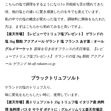
こちらの塩で調理をするようになり3ヶ月程経ち舌が慣れてきた
頃、他の塩との違いに驚き感激したのを今でも覚えています。
私の中での塩の概念が変わった塩です。調味料に興味をもたれた
方は、まずはこちらから初めてみると良いですよ。
【楽天市場】【レビューでトリュフ塩プレゼント】 ゲランドの
塩 1kg 顆粒 アクアメール ゲランド 塩 フランス あす楽：オール
グルメマーケット
旨味を引き出すフランスの天日海塩。【レビ
ューでトリュフ塩プレゼント】 ゲランドの塩 1kg 顆粒 アクアメ
ール ゲランド
hb.afl.rakuten.co.jp
ブラックトリュフソルト
ゲランドの塩のトリュフ入り。
味に変化をもたらしたい時に、使用しています。
【楽天市場】黒トリュフソルト 25g トリュフ塩 イタリア産 肉料
理 魚料理 パスタ サラダ ポテトに：グルメソムリエ楽天市場店