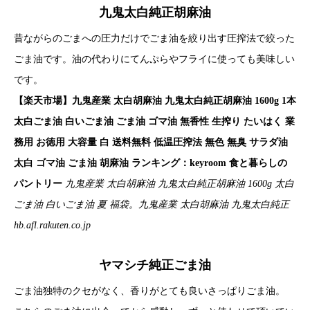
九鬼太白純正胡麻油
昔ながらのごまへの圧力だけでごま油を絞り出す圧搾法で絞った
ごま油です。油の代わりにてんぷらやフライに使っても美味しい
です。
【楽天市場】九鬼産業 太白胡麻油 九鬼太白純正胡麻油 1600g 1本
太白ごま油 白いごま油 ごま油 ゴマ油 無香性 生搾り たいはく 業
務用 お徳用 大容量 白 送料無料 低温圧搾法 無色 無臭 サラダ油
太白 ゴマ油 ごま油 胡麻油 ランキング：keyroom 食と暮らしの
パントリー
九鬼産業 太白胡麻油 九鬼太白純正胡麻油 1600g 太白
ごま油 白いごま油 夏 福袋。九鬼産業 太白胡麻油 九鬼太白純正
hb.afl.rakuten.co.jp
ヤマシチ純正ごま油
ごま油独特のクセがなく、香りがとても良いさっぱりごま油。