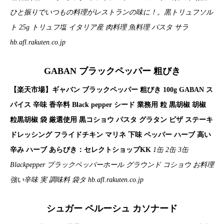
ひと振りでいつもの料理がレストランの味に！。黒トリュフソル
ト 25g トリュフ塩 イタリア産 肉料理 魚料理 パスタ サラ
hb.afl.rakuten.co.jp
GABAN ブラックペッパー 粗びき
【楽天市場】ギャバン ブラックペッパー 粗びき 100g GABAN ス
パイス 辛味 香辛料 Black pepper シード 業務用 粒 黒胡椒 胡椒
粒黒胡椒 袋 厳選使用 黒コショウ パスタ グラタン ピザ ステーキ
ドレッシング フライドチキン マリネ 下味 ペッパー ハーブ 高い
辛み ハーブ あらびき：セレクトショップKK
1缶 2缶 3缶
Blackpepper ブラックペッパーホール グラウンド コショウ お料理
強い辛味 実 調味料 袋タ
hb.afl.rakuten.co.jp
シュガー ペルーシュ カソナード