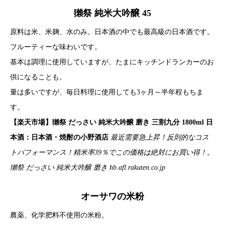
獺祭 純米大吟醸 45
原料は米、米麹、水のみ。日本酒の中でも最高級の日本酒です。
フルーティーな味わいです。
基本は調理に使用していますが、たまにキッチンドランカーのお
供になることも。
量は多いですが、毎日料理に使用しても3ヶ月～半年程もちま
す。
【楽天市場】獺祭 だっさい 純米大吟醸 磨き 三割九分 1800ml 日
本酒：日本酒・焼酎の小野酒店
最近需要急上昇！反則的なコス
トパフォーマンス！精米率39％でこの価格は絶対にお買い得！。
獺祭 だっさい 純米大吟醸 磨き
hb.afl.rakuten.co.jp
オーサワの米粉
農薬、化学肥料不使用の米粉。