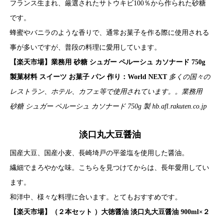
フランス生まれ、厳選されたサトウキビ100％から作られた砂糖
です。
蜂蜜やバニラのような香りで、通常お菓子を作る際に使用される
事が多いですが、普段の料理に愛用しています。
【楽天市場】業務用 砂糖 シュガー ペルーシュ カソナード 750g
製菓材料 スイーツ お菓子 パン 作り：World NEXT
多くの国々の
レストラン、ホテル、カフェ等で使用されています。。業務用
砂糖 シュガー ペルーシュ カソナード 750g 製
hb.afl.rakuten.co.jp
淡口丸大豆醤油
国産大豆、国産小麦、長崎埼戸の平釜塩を使用した醤油。
繊細でまろやかな味。こちらを見つけてからは、長年愛用してい
ます。
和洋中、様々な料理に合います。とてもおすすめです。
【楽天市場】（２本セット ）大徳醤油 淡口丸大豆醤油 900ml×２