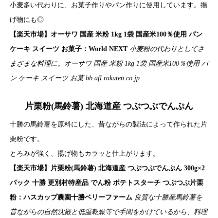
小麦多い代わりに、お菓子作りやパン作りに使用しています。揚
げ物にも◎
【楽天市場】オーサワ 国産 米粉 1kg 1袋 国産米100％使用 パン
ケーキ スイーツ お菓子：World NEXT
小麦粉の代わりとしてさ
まざまな料理に。オーサワ 国産 米粉 1kg 1袋 国産米100％使用 パ
ン ケーキ スイーツ お菓
hb.afl.rakuten.co.jp
片栗粉(馬鈴薯) 北海道産 つぶつぶでんぷん
十勝の馬鈴薯を原料にした、昔ながらの製法によって作られた片
栗粉です。
とろみが強く、揚げ物もカラッと仕上がります。
【楽天市場】片栗粉(馬鈴薯) 北海道産 つぶつぶでんぷん 300g×2
パック 十勝 更別村特産品 でん粉 ポテトスターチ つぶつぶ片栗
粉：ハスカップ農園十勝ベリーファーム
良質な十勝産馬鈴薯を
昔ながらの自然沈殿と低温乾燥等で手間をかけているから、料理