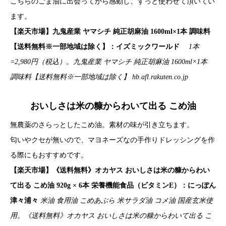
こちらのごま油に出会ってから感動し、ずっと使わせて頂いてい
ます。
【楽天市場】九鬼産業 ヤマシチ 純正胡麻油 1600ml×1本 調味料
【送料無料※一部地域は除く】：イズミックワールド
1本
=2,980円（税込）。九鬼産業 ヤマシチ 純正胡麻油 1600ml×1本
調味料【送料無料※一部地域は除く】
hb.afl.rakuten.co.jp
おいしさは米の糠からわいて出る こめ油
無農薬のさらっとしたこめ油。素材の味が引き立ちます。
匂いやクセが無いので、マヨネーズなの手作りドレッシングを作
る際にもおすすめです。
【楽天市場】《送料無料》オカヤス おいしさは米の糠からわい
て出る こめ油 920g × 6本 栄養機能食品（ビタミンE）：にっぽん
津々浦々
米油 食用油 こめあぶら 米サラダ油 コメ油 国産玄米使
用。《送料無料》オカヤス おいしさは米の糠からわいて出る こ