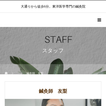
大通りから徒歩6分。東洋医学専門の鍼灸院
スタッフ
鍼灸師 友梨
鍼灸師 友梨